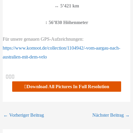
↔️
5’421 km
↕️
56’830
Höhenmeter
Für unsere genauen GPS-Aufzeichnungen:
https://www.komoot.de/collection/1104942/-vom-aargau-nach-
australien-mit-dem-velo
Download All Pictures In Full Resolution
←
Vorheriger Beitrag
Nächster Beitrag
→