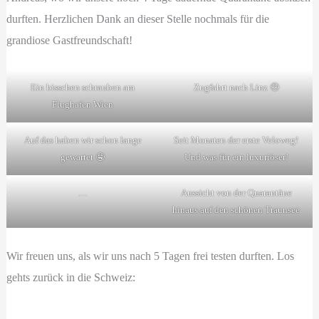
durften. Herzlichen Dank an dieser Stelle nochmals für die
grandiose Gastfreundschaft!
Ein bisschen schrauben am
Zugfahrt nach Linz 🤑
Flughafen Wien
Auf das haben wir schon lange
Seit Monaten der erste Veloweg!
gewartet 🤤
Und was für ein luxuriöser!
…
Aussicht von der Quarantäne
hinaus auf den schönen Traunsee
Wir freuen uns, als wir uns nach 5 Tagen frei testen durften. Los
gehts zurück in die Schweiz: