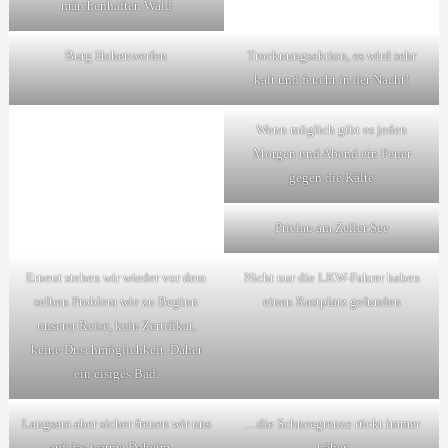
märchenhaften Wald
Burg Hohenwerfen
Trocknungsaktion, es wird sehr
kalt und feucht in der Nacht!
Wenn möglich gibt es jeden
Morgen und Abend ein Feuer
gegen die Kälte
Prielau am Zeller See
Erneut stehen wir wieder vor dem
Nicht nur die LKW-Fahrer haben
selben Problem wie zu Beginn
einen Rastplatz gefunden
unserer Reise, kein Zertifikat,
keine Duschmöglichkeit. Daher
ein eisiges Bad.
Langsam aber sicher freuen wir uns
…die Schneegrenze rückt immer
auf das warme Daheim…
näher