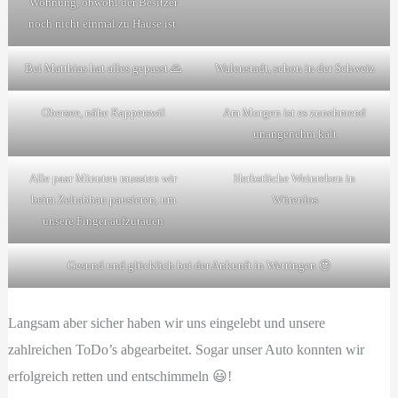
Wohnung, obwohl der Besitzer
noch nicht einmal zu Hause ist.
Bei Matthias hat alles gepasst 🙏
Walenstadt, schon in der Schweiz
Obersee, nähe Rapperswil
Am Morgen ist es zunehmend
unangenehm kalt
Alle paar Minuten mussten wir
Herbstliche Weinreben in
beim Zeltabbau pausieren, um
Würenlos
unsere Finger aufzutauen
Gesund und glücklich bei der Ankunft in Wettingen 😍
Langsam aber sicher haben wir uns eingelebt und unsere
zahlreichen ToDo’s abgearbeitet. Sogar unser Auto konnten wir
erfolgreich retten und entschimmeln 😃!