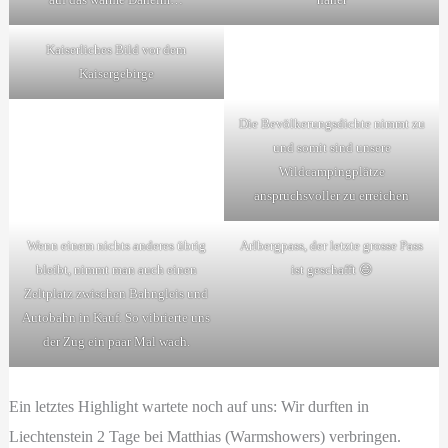
Kaiserliches Bild vor dem
Kaisergebirge
Die Bevölkerungsdichte nimmt zu
und somit sind unsere
Wildcampingplätze
anspruchsvoller zu erreichen
Wenn einem nichts anderes übrig
Arlbergpass, der letzte grosse Pass
bleibt, nimmt man auch einen
ist geschafft 😃
Zeltplatz zwischen Bahngleis und
Autobahn in Kauf. So vibrierte uns
der Zug ein paar Mal wach.
Ein letztes Highlight wartete noch auf uns: Wir durften in
Liechtenstein 2 Tage bei Matthias (Warmshowers) verbringen.