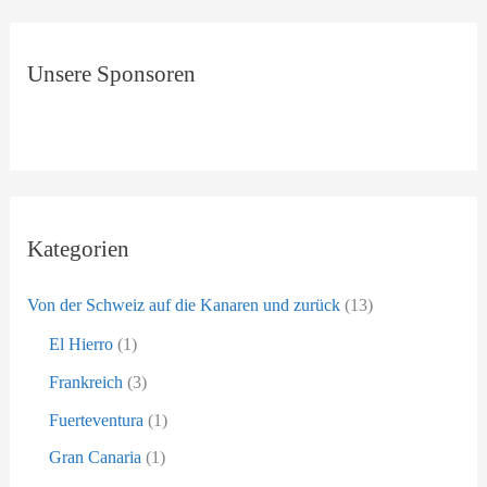
v
c
h
Unsere Sponsoren
e
n
n
a
c
h
Kategorien
:
Von der Schweiz auf die Kanaren und zurück
(13)
El Hierro
(1)
Frankreich
(3)
Fuerteventura
(1)
Gran Canaria
(1)