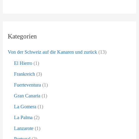
n
a
c
h
Kategorien
:
Von der Schweiz auf die Kanaren und zurück
(13)
El Hierro
(1)
Frankreich
(3)
Fuerteventura
(1)
Gran Canaria
(1)
La Gomera
(1)
La Palma
(2)
Lanzarote
(1)
Portugal
(2)