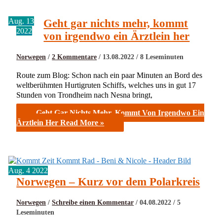
Aug.
13
Geht gar nichts mehr, kommt
2022
von irgendwo ein Ärztlein her
Norwegen
/
2 Kommentare
/
13.08.2022
/
8 Leseminuten
Route zum Blog: Schon nach ein paar Minuten an Bord des
weltberühmten Hurtigruten Schiffs, welches uns in gut 17
Stunden von Trondheim nach Nesna bringt,
Geht Gar Nichts Mehr, Kommt Von Irgendwo Ein
Ärztlein Her
Read More »
Aug.
4
2022
Norwegen – Kurz vor dem Polarkreis
Norwegen
/
Schreibe einen Kommentar
/
04.08.2022
/
5
Leseminuten