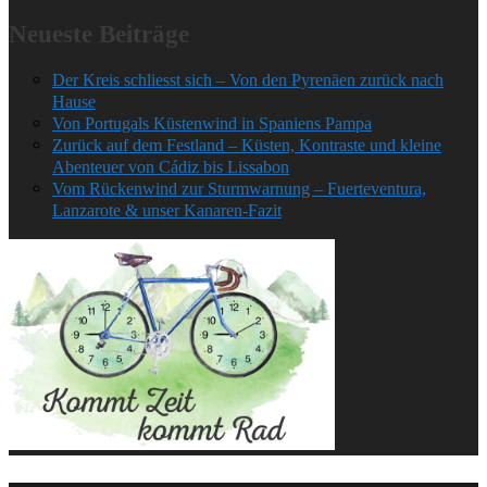
Neueste Beiträge
Der Kreis schliesst sich – Von den Pyrenäen zurück nach
Hause
Von Portugals Küstenwind in Spaniens Pampa
Zurück auf dem Festland – Küsten, Kontraste und kleine
Abenteuer von Cádiz bis Lissabon
Vom Rückenwind zur Sturmwarnung – Fuerteventura,
Lanzarote & unser Kanaren-Fazit